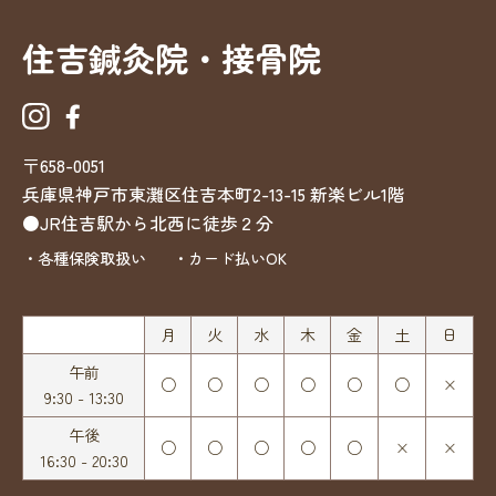
住吉鍼灸院・接骨院
〒658-0051
兵庫県神戸市東灘区住吉本町2-13-15
新楽ビル1階
●JR住吉駅から北西に徒歩２分
・各種保険取扱い
・カード払いOK
月
火
水
木
金
土
日
午前
○
○
○
○
○
○
×
9:30 - 13:30
午後
○
○
○
○
○
×
×
16:30 - 20:30