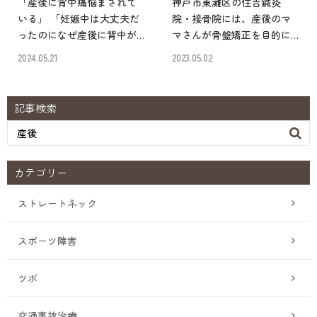
「産後に背中痛悩まされて
神戸市東灘区の住吉鍼灸
いる」 「妊娠中は大丈夫だ
院・接骨院には、産後のマ
ったのになぜ産後に背中が
マさんが骨盤矯正を目的に
痛くなるの？」 「育児に影
来院されることも少なくあ
2024.05.21
2023.05.02
響がでるため1日でも早く痛
りません。 でも、多くのマ
みを解消したい」 産後の体
マさんが「そもそも産後の
の痛みでお悩みのママさん
骨盤矯正って意味がある
記事検索
は少なくありません。 とく
の？」と半信半疑で来院さ
に、腰に次いで多い […]
れます。 その気持ちは十分

に理 […]
カテゴリー
ストレートネック
スポーツ障害
ツボ
交通事故治療