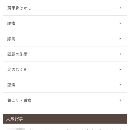
肩甲骨はがし
腰痛
膝痛
話題の施術
足のむくみ
頭痛
首こり・首痛
人気記事