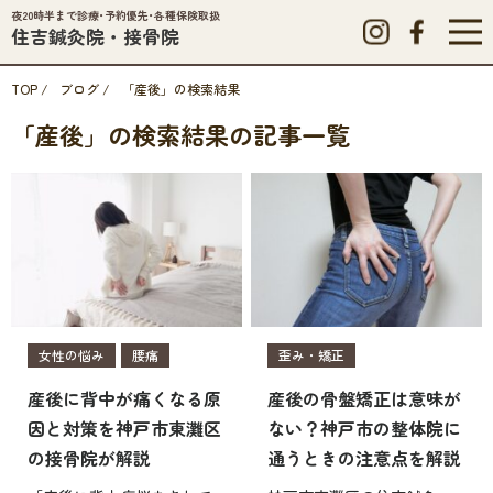
夜20時半まで診療･予約優先･各種保険取扱
住吉鍼灸院・接骨院
TOP
/
ブログ
/
「産後」の検索結果
「産後」の検索結果の記事一覧
女性の悩み
腰痛
歪み・矯正
産後に背中が痛くなる原
産後の骨盤矯正は意味が
因と対策を神戸市東灘区
ない？神戸市の整体院に
の接骨院が解説
通うときの注意点を解説