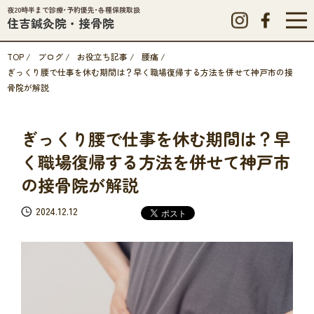
夜20時半まで診療･予約優先･各種保険取扱
住吉鍼灸院・接骨院
TOP
/
ブログ
/
お役立ち記事
/
腰痛
/
ぎっくり腰で仕事を休む期間は？早く職場復帰する方法を併せて神戸市の接
骨院が解説
ぎっくり腰で仕事を休む期間は？早
く職場復帰する方法を併せて神戸市
の接骨院が解説
2024.12.12