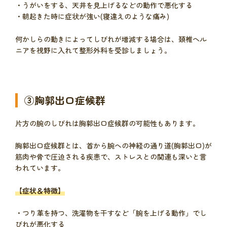
・うがいをする、天井を見上げるなどの動作で悪化する
・朝起きた時に症状が強い(寝違えのような痛み)
何かしらの動きによってしびれが増減する場合は、頚椎ヘル
ニアを視野に入れて整形外科を受診しましょう。
③胸郭出口症候群
片方の腕のしびれは胸郭出口症候群の可能性もあります。
胸郭出口症候群とは、首から腕への神経の通り道(胸郭出口)が
筋肉や骨で圧迫される疾患で、ストレスとの関連も深いと言
われています。
【症状＆特徴】
・つり革を持つ、洗濯物を干すなど「腕を上げる動作」でし
びれが悪化する