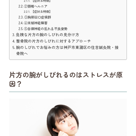
【症状＆特徴】
②頸椎ヘルニア
【症状＆特徴】
③胸郭出口症候群
④末梢神経障害
⑤自律神経の乱れ＆不良姿勢
危険な片方の腕のしびれの見分け方
整骨院の片方のしびれに対するアプローチ
腕のしびれでお悩みの方は神戸市東灘区の住吉鍼灸院・接
骨院へ
片方の腕がしびれるのはストレスが原
因？