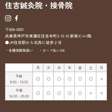
住吉鍼灸院・接骨院
〒658-0051
兵庫県神戸市東灘区住吉本町2-13-15
新楽ビル1階
●JR住吉駅から北西に徒歩２分
・各種保険取扱い
・カード払いOK
月
火
水
木
金
土
日
午前
○
○
○
○
○
○
×
9:30 - 13:30
午後
○
○
○
○
○
×
×
16:30 - 20:30