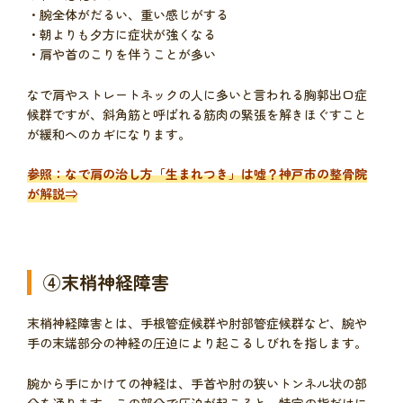
・腕全体がだるい、重い感じがする
・朝よりも夕方に症状が強くなる
・肩や首のこりを伴うことが多い
なで肩やストレートネックの人に多いと言われる胸郭出口症
候群ですが、斜角筋と呼ばれる筋肉の緊張を解きほぐすこと
が緩和へのカギになります。
参照：
なで肩の治し方「生まれつき」は嘘？神戸市の整骨院
が解説
⇒
④末梢神経障害
末梢神経障害とは、手根管症候群や肘部管症候群など、腕や
手の末端部分の神経の圧迫により起こるしびれを指します。
腕から手にかけての神経は、手首や肘の狭いトンネル状の部
分を通ります。この部分で圧迫が起こると、特定の指だけに