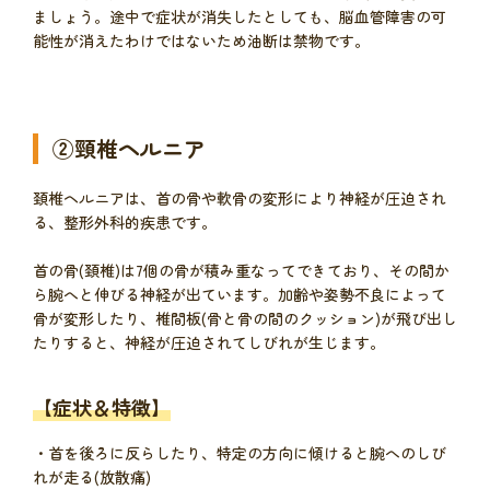
ましょう。途中で症状が消失したとしても、脳血管障害の可
能性が消えたわけではないため油断は禁物です。
②頸椎ヘルニア
頚椎ヘルニアは、首の骨や軟骨の変形により神経が圧迫され
る、整形外科的疾患です。
首の骨(頚椎)は7個の骨が積み重なってできており、その間か
ら腕へと伸びる神経が出ています。加齢や姿勢不良によって
骨が変形したり、椎間板(骨と骨の間のクッション)が飛び出し
たりすると、神経が圧迫されてしびれが生じます。
【症状＆特徴】
・首を後ろに反らしたり、特定の方向に傾けると腕へのしび
れが走る(放散痛)