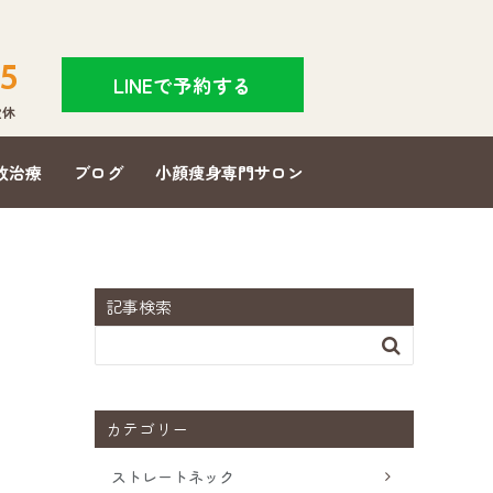
5
LINEで予約する
]定休
故治療
ブログ
小顔痩身専門サロン
記事検索

カテゴリー
ストレートネック