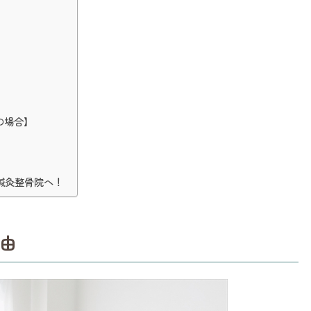
の場合】
鍼灸整骨院へ！
由