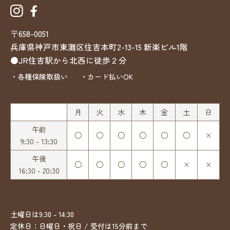
〒658-0051
兵庫県神戸市東灘区住吉本町2-13-15
新楽ビル1階
●JR住吉駅から北西に徒歩２分
・各種保険取扱い
・カード払いOK
月
火
水
木
金
土
日
午前
○
○
○
○
○
○
×
9:30 - 13:30
午後
○
○
○
○
○
×
×
16:30 - 20:30
土曜日は9:30 - 14:30
定休日：日曜日・祝日 / 受付は15分前まで