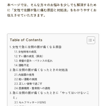
本ページでは、そんな方々のお悩みを少しでも解消するため
に「女性で左腰が急に痛む原因と対処法」をわかりやすくお
伝えさせていただきます。
Table of Contents
女性で急に左側の腰が痛くなる原因
女性特有の病気
すい臓の病気（膵炎）
骨盤の歪み・バランスの乱れ
運動不足
急に左側の腰が痛くなったときの対処法
内服薬の使用
軽い運動の実践
正しい姿勢で過ごす
医療機関・整骨院への通院
急に左側の腰が痛くなったときに「やってはいけないこ
と」
セルフマッサージはNG