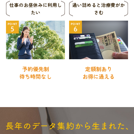
仕事のお昼休みに
利用し
通い詰めると
治療費がか
たい
さむ
予約優先制
定額制あり
待ち時間なし
お得に通える