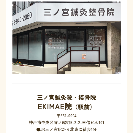
三ノ宮鍼灸院・接骨院
EKIMAE院
（駅前）
〒651-0094
神戸市中央区琴ノ緒町5-2-2-三信ビル101
●JR三ノ宮駅から北東に徒歩1分