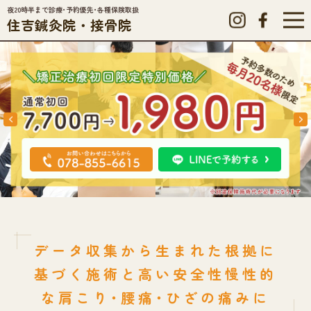
夜20時半まで診療･予約優先･各種保険取扱
住吉鍼灸院・接骨院
データ収集から生まれた
根拠に
基づく施術と高い安全性
慢性的
な肩こり･腰痛･ひざの痛みに