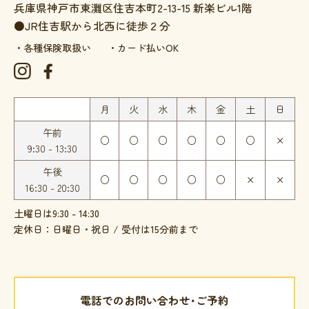
兵庫県神戸市東灘区住吉本町2-13-15
新楽ビル1階
●JR住吉駅から北西に徒歩２分
・各種保険取扱い
・カード払いOK
月
火
水
木
金
土
日
午前
○
○
○
○
○
○
×
9:30 - 13:30
午後
○
○
○
○
○
×
×
16:30 - 20:30
土曜日は9:30 - 14:30
定休日：日曜日・祝日 / 受付は15分前まで
電話でのお問い合わせ･ご予約