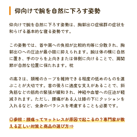
仰向けで腕を自然に下ろす姿勢
仰向けで腕を自然に下ろす姿勢は、胸郭出口症候群の症状を
和らげる基本的な寝る姿勢です。
この姿勢では、首や肩への負担が比較的均等に分散され、胸
郭出口への圧迫が最小限に抑えられます。腕は体の横に自然
に置き、手のひらを上向きまたは体側に向けることで、肩関
節が自然な位置に保たれます。枕
の高さは、頚椎のカーブを維持できる程度の低めのものを選
ぶことが大切です。首の後ろに適度な支えがあることで、斜
角筋などの筋肉の緊張が緩和され、神経や血管への圧迫が軽
減されます。ただし、腰痛がある人は膝の下にクッションを
入れるなど、全身のバランスを考慮することも必要です。
◎参照：
腰痛ってマットレスが原因で起こるの？専門家が教
える正しい対策と商品の選び方
⇒