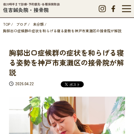
夜20時半まで診療･予約優先･各種保険取扱
住吉鍼灸院・接骨院
TOP
/
ブログ
/
未分類
/
胸郭出口症候群の症状を和らげる寝る姿勢を神戸市東灘区の接骨院が解説
胸郭出口症候群の症状を和らげる寝
る姿勢を神戸市東灘区の接骨院が解
説
2026.04.22