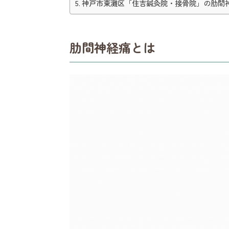
神戸市東灘区「住吉鍼灸院・接骨院」の肋間
肋間神経痛とは