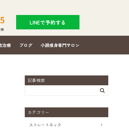
5
LINEで予約する
]定休
故治療
ブログ
小顔痩身専門サロン
記事検索

カテゴリー
ストレートネック