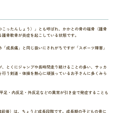
つこったんしょう）」とも呼ばれ、かかとの骨の端骨（踵骨
る踵骨軟骨が炎症を起こしている状態です。
め「成長痛」と同じ扱いにされがちですが「スポーツ障害」
が、とくにジャンプや長時間走り続けることの多い、サッカ
を行う剣道・体操を熱心に頑張っているお子さんに多くみら
偏平足・内反足・外反足などの異常が引き金で発症することも
0歳前後）は、ちょうど成長段階です。成長期の子どもの骨に