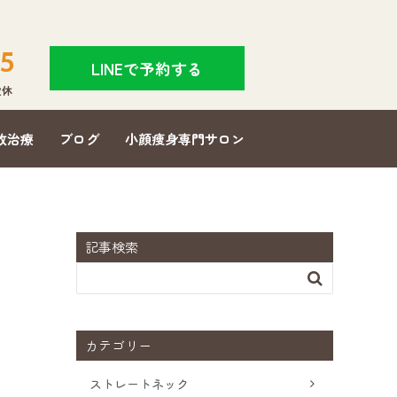
5
LINEで予約する
]定休
故治療
ブログ
小顔痩身専門サロン
記事検索

カテゴリー
ストレートネック