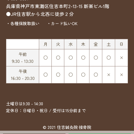
兵庫県神戸市東灘区住吉本町2-13-15
新楽ビル1階
●JR住吉駅から北西に徒歩２分
・各種保険取扱い
・カード払いOK
月
火
水
木
金
土
日
午前
○
○
○
○
○
○
×
9:30 - 13:30
午後
○
○
○
○
○
×
×
16:30 - 20:30
土曜日は9:30 - 14:30
定休日：日曜日・祝日 / 受付は15分前まで
© 2021 住吉鍼灸院·接骨院