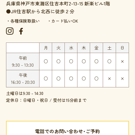
兵庫県神戸市東灘区住吉本町2-13-15
新楽ビル1階
●JR住吉駅から北西に徒歩２分
・各種保険取扱い
・カード払いOK
月
火
水
木
金
土
日
午前
○
○
○
○
○
○
×
9:30 - 13:30
午後
○
○
○
○
○
×
×
16:30 - 20:30
土曜日は9:30 - 14:30
定休日：日曜日・祝日 / 受付は15分前まで
電話でのお問い合わせ･ご予約