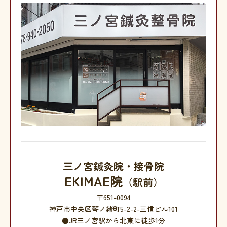
三ノ宮鍼灸院・接骨院
EKIMAE院
（駅前）
〒651-0094
神戸市中央区琴ノ緒町5-2-2-三信ビル101
●JR三ノ宮駅から北東に徒歩1分