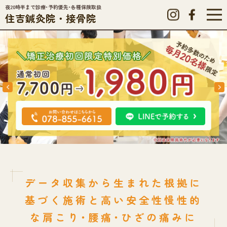
夜20時半まで診療･予約優先･各種保険取扱
住吉鍼灸院・接骨院
データ収集から生まれた
根拠に
基づく施術と高い安全性
慢性的
な肩こり･腰痛･ひざの痛みに