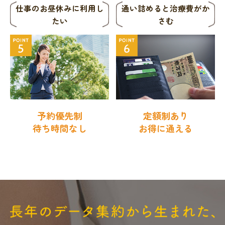
仕事のお昼休みに
利用し
通い詰めると
治療費がか
たい
さむ
予約優先制
定額制あり
待ち時間なし
お得に通える