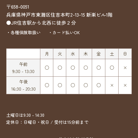
〒658-0051
兵庫県神戸市東灘区住吉本町2-13-15
新楽ビル1階
●JR住吉駅から北西に徒歩２分
・各種保険取扱い
・カード払いOK
月
火
水
木
金
土
日
午前
○
○
○
○
○
○
×
9:30 - 13:30
午後
○
○
○
○
○
×
×
16:30 - 20:30
土曜日は9:30 - 14:30
定休日：日曜日・祝日 / 受付は15分前まで