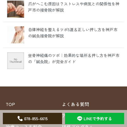
爪がへこむ原因は？ストレスや病気との関係性を神
戸市の接骨院が解説
自律神経を整えるツボ5選＆正しい押し方を神戸市
の鍼灸接骨院が解説
坐骨神経痛のツボ｜効果的な場所＆押し方を神戸市
の「鍼灸院」が完全ガイド
TOP
よくある質問
当院について
アクセス
078-855-6615
LINEで予約する
治療コース＆料金
研修プログラム