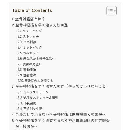
Table of Contents
坐骨神経痛とは？
坐骨神経痛を早く治す方法10選
ウォーキング
ストレッチ
ツボ刺激
ホットパック
コルセット
床生活から椅子生活へ
姿勢の見直し
薬物療法
注射療法
整骨院の力を借りる
坐骨神経痛を早く治すために「やってはいけないこと」
セルフマッサージ
過度なストレッチ＆運動
不良姿勢
不規則な生活
自分だけで治らない坐骨神経痛は医療機関＆整骨院へ
坐骨神経痛を早く改善するなら神戸市東灘区の住吉鍼灸
院・接骨院へ