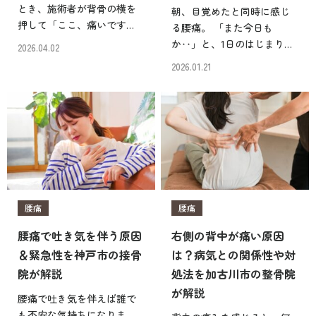
とき、施術者が背骨の横を
朝、目覚めたと同時に感じ
押して「ここ、痛いです
る腰痛。 「また今日も
ね」と言われた経験はあり
か‥」と、1日のはじまりを
2026.04.02
ませんか？ 「痛いところが
残念な気持ちで迎えていま
2026.01.21
あるということは、体のど
せんか？ 神戸市東灘区の住
こかが悪いんだ」と思って
吉鍼灸院・接骨院でも、毎
不安になった方もいるでし
日のように腰痛でお悩みの
ょう。ネットで調べてみる
患者さんが来院されます
と、 […]
が、9割以上の人が朝の腰痛
を […]
腰痛
腰痛
腰痛で吐き気を伴う原因
右側の背中が痛い原因
＆緊急性を神戸市の接骨
は？病気との関係性や対
院が解説
処法を加古川市の整骨院
が解説
腰痛で吐き気を伴えば誰で
も不安な気持ちになりま