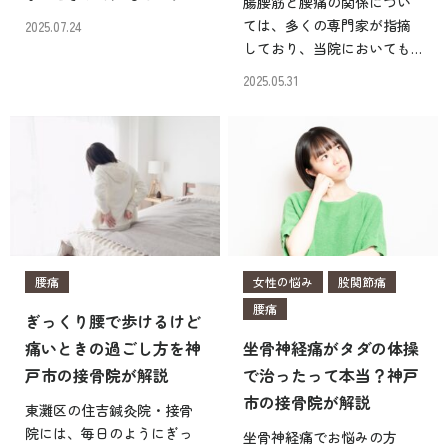
腸腰筋と腰痛の関係につい
と「癌」なのでは？と不安
ては、多くの専門家が指摘
2025.07.24
な気持ちになりますよね。
しており、当院においても
実際、多くの腰痛患者さん
腸腰筋は腰痛時に着目する
2025.05.31
の施術に携わっている、神
筋肉のひとつです。 しか
戸市住吉鍼灸院・接骨院に
し、一般の方にとっては、
おいても、このような不安
腸腰筋に対して何をすれば
[…]
腰痛がよくなるのかイマイ
チわかりづらいのではない
でし […]
腰痛
女性の悩み
股関節痛
腰痛
ぎっくり腰で歩けるけど
痛いときの過ごし方を神
坐骨神経痛がタダの体操
戸市の接骨院が解説
で治ったって本当？神戸
市の接骨院が解説
東灘区の住吉鍼灸院・接骨
院には、毎日のようにぎっ
坐骨神経痛でお悩みの方