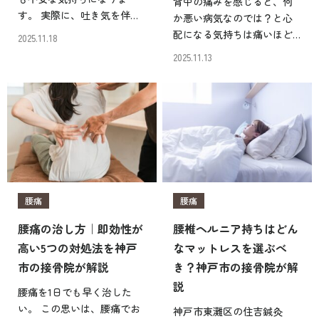
背中の痛みを感じると、何
す。 実際に、吐き気を伴う
か悪い病気なのでは？と心
腰痛では早期に医療機関の
配になる気持ちは痛いほど
2025.11.18
受診が必要とされるケース
理解できます。 神戸市東灘
2025.11.13
があることも事実です。 本
区の住吉鍼灸院・接骨院で
ページでは、神戸市東灘区
も、連日のように背中の痛
の住吉鍼灸院・接骨院が、
みを抱えた患者さんが来院
吐き気を伴う腰痛に関し
されますが、みなさん同じ
て、 […]
ような不安を口にされま
す。 […]
腰痛
腰痛
腰痛の治し方｜即効性が
腰椎ヘルニア持ちはどん
高い5つの対処法を神戸
なマットレスを選ぶべ
市の接骨院が解説
き？神戸市の接骨院が解
説
腰痛を1日でも早く治した
い。 この思いは、腰痛でお
神戸市東灘区の住吉鍼灸