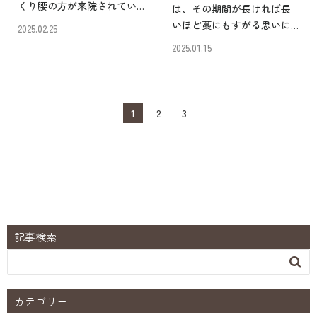
くり腰の方が来院されてい
は、その期間が長ければ長
ます。 そのなかで、多くの
いほど藁にもすがる思いに
2025.02.25
人から「ぎっくり腰で歩け
なりますよね。 坐骨神経痛
2025.01.15
るけど痛い時はどう過ごす
の改善方法はインターネッ
べきか？」という内容の質
トを見れば色々な情報が出
問をいただきます。 仕事は
てきます。 なかでも、「坐
してもよいのか？ 仕事を
骨神経痛がタダの体操で治
1
2
3
[…]
った！」という声をよく耳
に […]
記事検索

カテゴリー