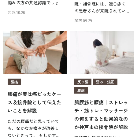
悩みの方の共通認識でしょ
院・接骨院には、連日多く
う。 神戸市東灘区の住吉鍼
の患者さんが来院されてい
2025.10.26
灸院・接骨院においても、
ますが、腰椎椎間板ヘルニ
2025.09.29
毎日のように腰痛でお悩み
アをお持ちの方も多く来院
の方が来院されています
されています。 ヘルニアの
が、「1日でも早く何とかし
改善のために、日常生活の
たい」という思いは、我々
過ごし方からトレーニング
[…]
指導まで幅広いアドバイス
をさ […]
腰痛
反り腰
歪み・矯正
腰痛
腰痛が実は癌だったケー
ス＆接骨院として伝えた
腸腰筋と腰痛｜ストレッ
いことを解説
チ・筋トレ・マッサージ
の何をすると効果的なの
ただの腰痛だと思っていて
か神戸市の接骨院が解説
も、なかなか痛みが改善し
ないときって、 もしかする