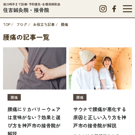
夜20時半まで診療･予約優先･各種保険取扱
住吉鍼灸院・接骨院
TOP
/
ブログ
/
お役立ち記事
/
腰痛
腰痛の記事一覧
腰痛
腰痛
腰痛にリカバリーウェア
サウナで腰痛が悪化する
は意味がない？効果と選
原因と正しい入り方を神
び方を神戸市の接骨院が
戸市の接骨院が解説
解説