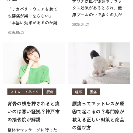
サウナは血行促進やリラッ
クス効果があるとされ、健
「リカバリーウェアを着て
康ブームの中で多くの人が
も腰痛が楽にならない」
利用しています。 しかし、
「本当に効果があるのか疑
2026.04.24
腰痛を抱えている人にとっ
わしい」 「ただの気休めで
2026.05.22
ては、入り方を誤ると症状
はないか」 腰痛対策として
を悪化させてしまう可能性
リカバリーウェアの購入を
があります。実際、神戸市
検討しているものの、その
東灘区の住吉鍼灸院・接骨
効果に半信半疑という人は
院 […]
少なくありません。実際、
[…]
ストレートネック
腰痛
睡眠
腰痛
背骨の横を押されると痛
腰痛ってマットレスが原
いのは悪い証拠？神戸市
因で起こるの？専門家が
の接骨院が解説
教える正しい対策と商品
の選び方
整体やマッサージに行った