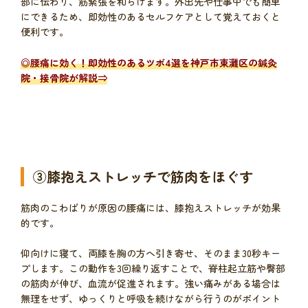
部に伝わり、筋緊張を和らげます。外出先や仕事中でも簡単
にできるため、即効性のあるセルフケアとして覚えておくと
便利です。
◎
腰痛に効く！即効性のあるツボ4選を神戸市東灘区の鍼灸
院・接骨院が解説
⇒
③膝抱えストレッチで筋肉をほぐす
筋肉のこわばりが原因の腰痛には、膝抱えストレッチが効果
的です。
仰向けに寝て、両膝を胸の方へ引き寄せ、そのまま30秒キー
プします。この動作を3回繰り返すことで、脊柱起立筋や臀部
の筋肉が伸び、血流が促進されます。強い痛みがある場合は
無理をせず、ゆっくりと呼吸を続けながら行うのがポイント