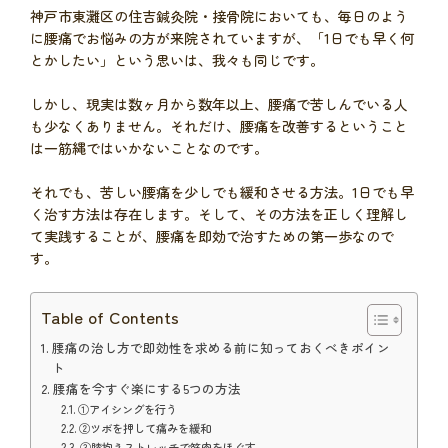
神戸市東灘区の住吉鍼灸院・接骨院においても、毎日のよう
に腰痛でお悩みの方が来院されていますが、「1日でも早く何
とかしたい」という思いは、我々も同じです。
しかし、現実は数ヶ月から数年以上、腰痛で苦しんでいる人
も少なくありません。それだけ、腰痛を改善するということ
は一筋縄ではいかないことなのです。
それでも、苦しい腰痛を少しでも緩和させる方法。1日でも早
く治す方法は存在します。そして、その方法を正しく理解し
て実践することが、腰痛を即効で治すための第一歩なので
す。
Table of Contents
腰痛の治し方で即効性を求める前に知っておくべきポイン
ト
腰痛を今すぐ楽にする5つの方法
①アイシングを行う
②ツボを押して痛みを緩和
③膝抱えストレッチで筋肉をほぐす