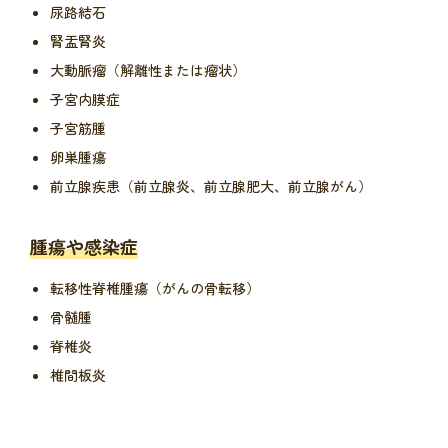
尿路結石
腎盂腎炎
大動脈瘤（解離性または瘤状）
子宮内膜症
子宮筋腫
卵巣腫瘍
前立腺疾患（前立腺炎、前立腺肥大、前立腺がん）
腫瘍や感染症
転移性脊椎腫瘍（がんの骨転移）
骨髄腫
脊椎炎
椎間板炎